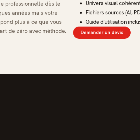
Univers visuel cohéren
 professionnelle dès le
lques années mais votre
Fichiers sources (AI, P
espond plus à ce que vous
Guide d’utilisation inclu
part de zéro avec méthode.
Demander un devis