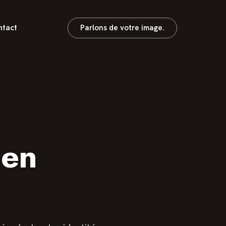
tact
Parlons de votre image.
ien