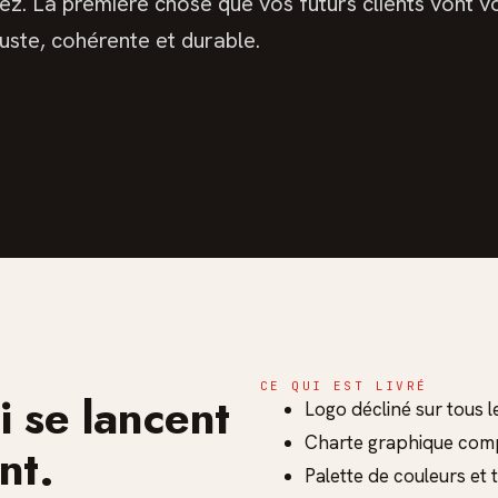
z. La première chose que vos futurs clients vont voi
juste, cohérente et durable.
CE QUI EST LIVRÉ
i se lancent
Logo décliné sur tous 
Charte graphique com
nt.
Palette de couleurs et