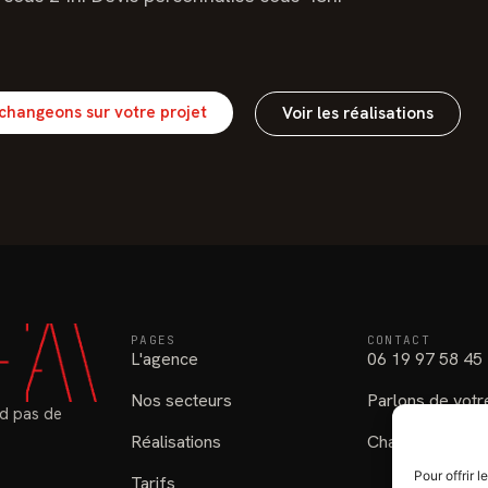
changeons sur votre projet
Voir les réalisations
PAGES
CONTACT
L'agence
06 19 97 58 45
Nos secteurs
Parlons de votr
d pas de
Réalisations
Chatou (78), Yve
Pour offrir 
Tarifs