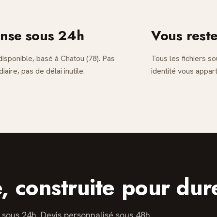
nse sous 24h
Vous reste
disponible, basé à Chatou (78). Pas
Tous les fichiers so
iaire, pas de délai inutile.
identité vous appar
, construite pour dur
sous 24h. Devis personnalisé sous 48h.