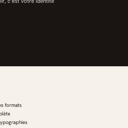
r, c’est votre identité
les formats
plète
 typographies