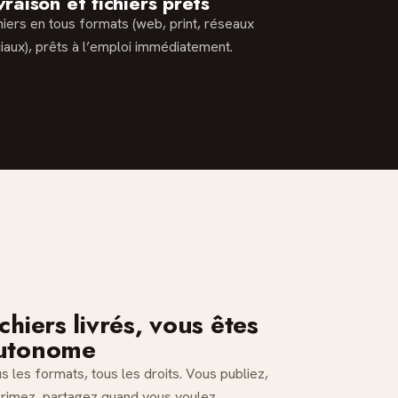
vraison et fichiers prêts
hiers en tous formats (web, print, réseaux
iaux), prêts à l’emploi immédiatement.
ichiers livrés, vous êtes
utonome
s les formats, tous les droits. Vous publiez,
rimez, partagez quand vous voulez.