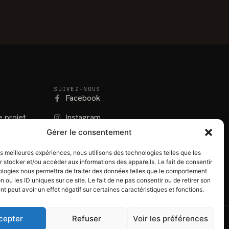
SUIVEZ-NOUS
Facebook
e projet
Instagram
Gérer le consentement
lines
LinkedIn
les meilleures expériences, nous utilisons des technologies telles que les
 stocker et/ou accéder aux informations des appareils. Le fait de consentir
ologies nous permettra de traiter des données telles que le comportement
n ou les ID uniques sur ce site. Le fait de ne pas consentir ou de retirer son
 peut avoir un effet négatif sur certaines caractéristiques et fonctions.
cepter
Refuser
Voir les préférences
ales
·
Politique de confidentialité