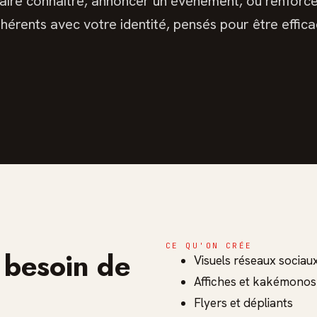
ire connaître, annoncer un événement, ou renforcer
ohérents avec votre identité, pensés pour être effica
CE QU'ON CRÉE
t besoin de
Visuels réseaux sociaux
Affiches et kakémonos
Flyers et dépliants