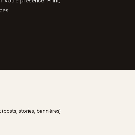
 votre présence. Print,
ces.
 (posts, stories, bannières)