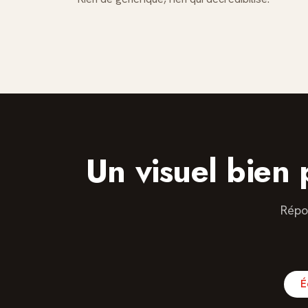
Un visuel bien
Répo
É