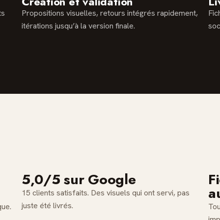
Création et validation
Li
ts
Propositions visuelles, retours intégrés rapidement,
Fic
itérations jusqu’à la version finale.
soc
5,0/5 sur Google
F
a
15 clients satisfaits. Des visuels qui ont servi, pas
juste été livrés.
que.
Tou
imp