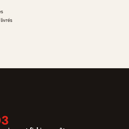
es
livrés
03