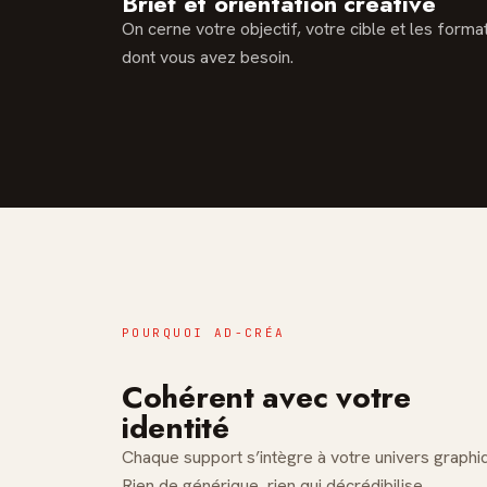
Brief et orientation créative
On cerne votre objectif, votre cible et les forma
dont vous avez besoin.
POURQUOI AD-CRÉA
Cohérent avec votre
identité
Chaque support s’intègre à votre univers graphi
Rien de générique, rien qui décrédibilise.