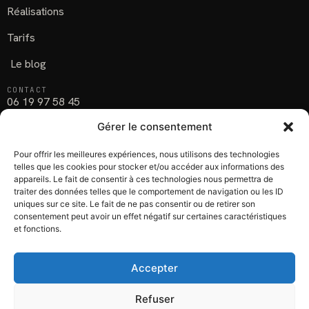
Réalisations
Tarifs
Le blog
CONTACT
06 19 97 58 45
Gérer le consentement
Parlons de votre projet
Chatou (78), Yvelines
Pour offrir les meilleures expériences, nous utilisons des technologies
telles que les cookies pour stocker et/ou accéder aux informations des
appareils. Le fait de consentir à ces technologies nous permettra de
SUIVEZ-NOUS
Facebook
traiter des données telles que le comportement de navigation ou les ID
uniques sur ce site. Le fait de ne pas consentir ou de retirer son
Instagram
consentement peut avoir un effet négatif sur certaines caractéristiques
et fonctions.
LinkedIn
Accepter
Refuser