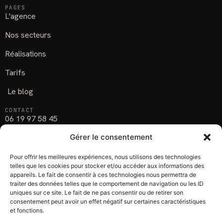
PAGES
L'agence
Nos secteurs
Réalisations
Tarifs
Le blog
CONTACT
06 19 97 58 45
Gérer le consentement
Parlons de votre projet
Chatou (78), Yvelines
Pour offrir les meilleures expériences, nous utilisons des technologies
telles que les cookies pour stocker et/ou accéder aux informations des
appareils. Le fait de consentir à ces technologies nous permettra de
SUIVEZ-NOUS
Facebook
traiter des données telles que le comportement de navigation ou les ID
uniques sur ce site. Le fait de ne pas consentir ou de retirer son
Instagram
consentement peut avoir un effet négatif sur certaines caractéristiques
et fonctions.
LinkedIn